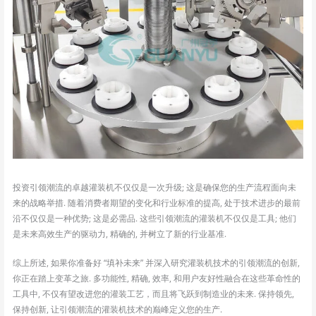
投资引领潮流的卓越灌装机不仅仅是一次升级; 这是确保您的生产流程面向未
来的战略举措. 随着消费者期望的变化和行业标准的提高, 处于技术进步的最前
沿不仅仅是一种优势; 这是必需品. 这些引领潮流的灌装机不仅仅是工具; 他们
是未来高效生产的驱动力, 精确的, 并树立了新的行业基准.
综上所述, 如果你准备好 “填补未来” 并深入研究灌装机技术的引领潮流的创新,
你正在踏上变革之旅. 多功能性, 精确, 效率, 和用户友好性融合在这些革命性的
工具中, 不仅有望改进您的灌装工艺，而且将飞跃到制造业的未来. 保持领先,
保持创新, 让引领潮流的灌装机技术的巅峰定义您的生产.