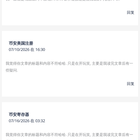
回复
币安美国注册
07/10/2026 在 16:30
我觉得你文章的标题和内容不符哈哈. 只是在开玩笑, 主要是我读完文章后有一
些疑问.
回复
币安寄存器
07/16/2026 在 03:32
我觉得你文章的标题和内容不符哈哈. 只是在开玩笑, 主要是我读完文章后有一