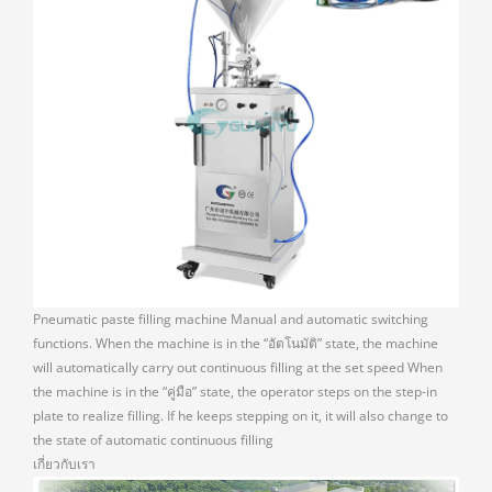
Pneumatic paste filling machine Manual and automatic switching
functions
.
When the machine is in the
“อัตโนมัติ”
state
,
the machine
will automatically carry out continuous filling at the set speed When
the machine is in the
“คู่มือ”
state
,
the operator steps on the step-in
plate to realize filling
.
If he keeps stepping on it
,
it will also change to
the state of automatic continuous filling
เกี่ยวกับเรา