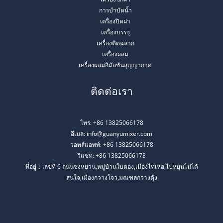
การบำบัดน้ำ
เครื่องปิดฝา
เครื่องบรรจุ
เครื่องติดฉลาก
เครื่องผสม
เครื่องผสมอิมัลชันสุญญากาศ
ติดต่อเรา
โทร: +86 13825066178
อีเมล: info@guanyumixer.com
วอทส์แอพพ์: +86 13825066178
วีแชท: +86 13825066178
ที่อยู่：เลขที่ 6 ถนนซงหยวน,หมู่บ้านใบตอง,เมืองไท่เหอ,ไป่หยุนไม่ได้
สนใจ,เมืองกวางโจว,มณฑลกวางตุ้ง