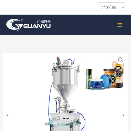
ข้าม
ไป
ที่
เมนู
เนื้อหา
หลัก