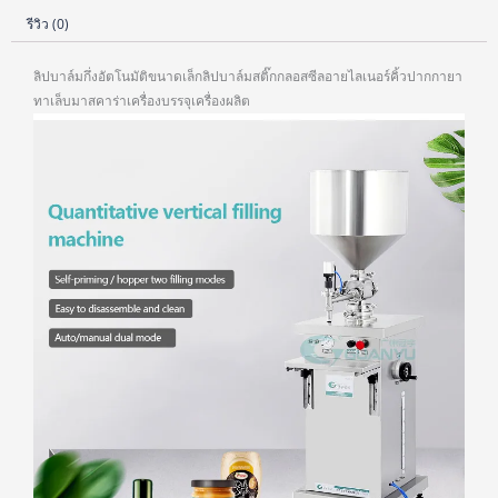
รีวิว (0)
ลิปบาล์มกึ่งอัตโนมัติขนาดเล็กลิปบาล์มสติ๊กกลอสซีลอายไลเนอร์คิ้วปากกายา
ทาเล็บมาสคาร่าเครื่องบรรจุเครื่องผลิต