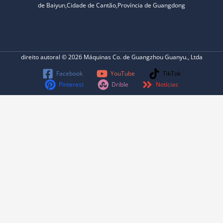
de Baiyun,Cidade de Cantão,Província de Guangdong
direito autoral © 2026 Máquinas Co. de Guangzhou Guanyu., Ltda
Facebook
YouTube
TikTok
Pinterest
Drible
Notícias