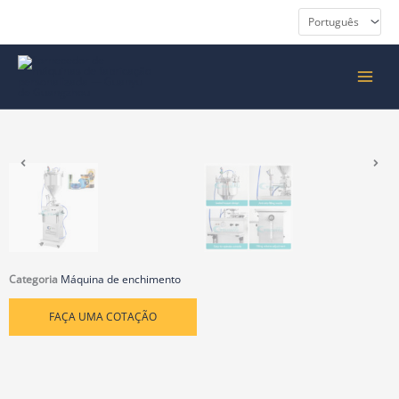
Ir
para
o
MENU
conteúdo
PRINC
Categoria
Máquina de enchimento
FAÇA UMA COTAÇÃO