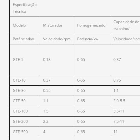
Especificação
Técnica
Capacidade de
Modelo
Misturador
homogeneizador
trabalho/L
Potência/kw
Velocidade/rpm
Potência/kw
Velocidade/rp
GTE-5
0.18
0-65
0.37
GTE-10
0.37
0-65
0.75
GTE-30
0.55
0-65
1.1
GTE-50
1.1
0-65
3.0-5.5
GTE-100
1.5
0-65
5.5-11
GTE-200
2.2
0-65
7.5-11
GTE-500
4
0-65
11