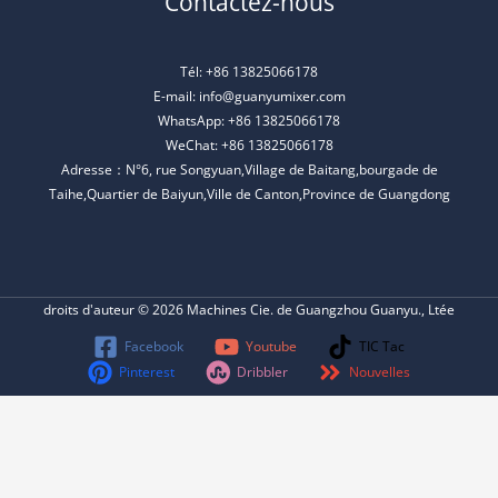
Contactez-nous
Tél: +86 13825066178
E-mail: info@guanyumixer.com
WhatsApp: +86 13825066178
WeChat: +86 13825066178
Adresse：N°6, rue Songyuan,Village de Baitang,bourgade de
Taihe,Quartier de Baiyun,Ville de Canton,Province de Guangdong
droits d'auteur © 2026 Machines Cie. de Guangzhou Guanyu., Ltée
Facebook
Youtube
TIC Tac
Pinterest
Dribbler
Nouvelles