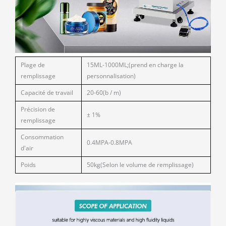
Plage de
15ML-1000ML;(prend en charge la
remplissage
personnalisation)
Capacité de travail
20-60(b / m)
Précision de
± 1%
remplissage
Consommation
0.4MPA-0.8MPA
d'air
Poids
50kg(Selon le volume de remplissage)