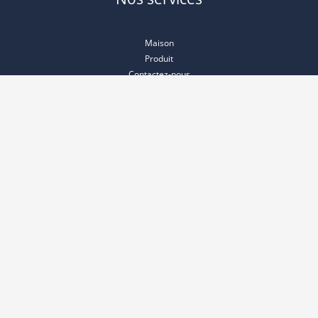
Maison
Produit
Contactez-nous
À propos
Prestations de service
Produit principal
Convoyeur
Machine de congélation
Produit chaud
Réservoir de stockage
Machine à laver
Traitement de l'eau
Machine de capsulage
Machine de remplissage
Machine d'étiquetage