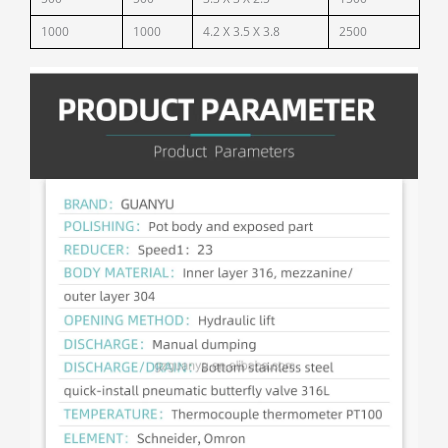
1000
1000
4.2 X 3.5 X 3.8
2500