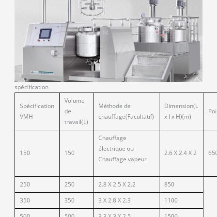
spécification
Volume
Spécification
Méthode de
Dimension(L
de
Poi
VMH
chauffage(Facultatif)
x l x H)(m)
travail(L)
Chauffage
électrique ou
150
150
2.6 X 2.4 X 2
65
Chauffage vapeur
250
250
2.8 X 2.5 X 2.2
850
350
350
3 X 2.8 X 2.3
1100
500
500
3.3 X 3 X 2.5
1500