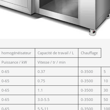
homogénéisateur
Capacité de travail / L
Chauffage
Puissance / kW
Vitesse / tr / min
0-65
0.37
0-3500
5
0-65
0.75
0-3500
10
0-65
1.1
0-3500
30
0-65
3.0-5.5
0-3500
50
0-65
5.5-11
0-3500
10