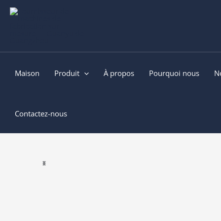
Aller
au
contenu
Maison
Produit
À propos
Pourquoi nous
N
Contactez-nous