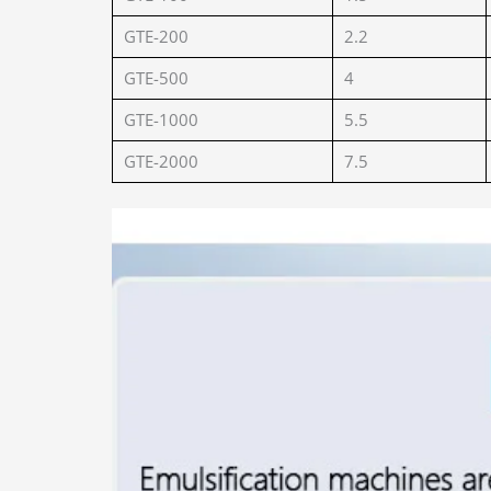
GTE-200
2.2
GTE-500
4
GTE-1000
5.5
GTE-2000
7.5