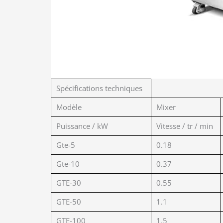
Spécifications techniques
Modèle
Mixer
Puissance / kW
Vitesse / tr / min
Gte-5
0.18
Gte-10
0.37
GTE-30
0.55
GTE-50
1.1
GTE-100
1.5