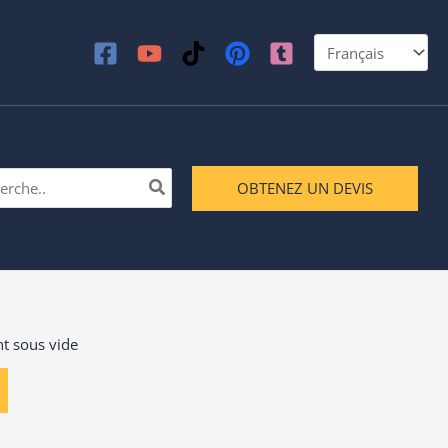
cher:
OBTENEZ UN DEVIS
t sous vide