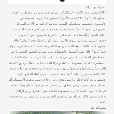
الميزات والمزايا
* الآلة مصنوعة من الأجزاء الميكانيكية المستوردة, بيستونز, اسطوانات, الفولاذ
المقاوم للصدأ وPTFE.* تضمن الأجزاء المستوردة البارزة المصنوعة من
الألومنيوم والتصميم الميكانيكي المتميز مكانتها الرائدة بين الآلات المماثلة
الأخرى في الصين.* الماكينة خفيفة ومريحة مع تصميم أفقي جديد تمامًا وسحب
تلقائي للمواد, إزالة مشكلة التغذية غير المتكررة لقادوس المواد العمودي. *
وظيفة التبديل المتبادل اليدوي والآلي. عندما يكون الجهاز تحت “تلقائي” حالة,
ستقوم الآلة تلقائيًا بالتعبئة المستمرة وفقًا للسرعة المحددة. عندما يكون الجهاز
تحت “يدوي” حالة, يقوم المشغل بالخطوات على الدواسة لتحقيق التعبئة. إذا تم
الضغط على الدواسة دائمًا دون تحريرها, ستتغير الآلة إلى حالة التعبئة التلقائية
المستمرة. * تعتمد أسطوانة الماكينة وأجزاء المحملة على اتصال من نوع الأصفاد,
والتي يمكن تفكيكها وتجميعها بسهولة دون الحاجة إلى استخدام أي أدوات خاصة.
لذلك, التنظيف مريح للغاية. * نظام تعبئة مانع للتسرب. أثناء الحشو, تقوم
الأسطوانة بحركات لأعلى ولأسفل لدفع رأس الإغلاق. عندما تتحرك الاسطوانة إلى
الأسفل, سوف يتحرك رأس الإغلاق إلى الأسفل, سيتم فتح الصمام ويبدأ النظام
في ملء المواد. عندما تتحرك الاسطوانة للخلف, سوف يتحرك رأس الإغلاق
للأعلى, سيتم إغلاق الصمام وسيتم إيقاف التعبئة, بحيث يتم منع التسرب وسحب
الأسلاك.
معلومات عنا