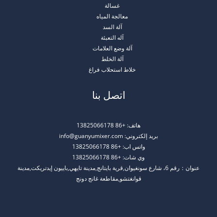
غسالة
معالجة المياه
آلة السد
آله التعبئة
آلة وضع العلامات
آلة الخلط
خلاط استحلاب فراغ
اتصل بنا
هاتف: +86 13825066178
بريد إلكتروني: info@guanyumixer.com
واتس اب: +86 13825066178
وي شات: +86 13825066178
عنوان：رقم 6، شارع سونغيوان,قرية بايتانج,مدينة تايهي,باييون إيدتريكت,مدينة
قوانغتشو,مقاطعة غانج دونج