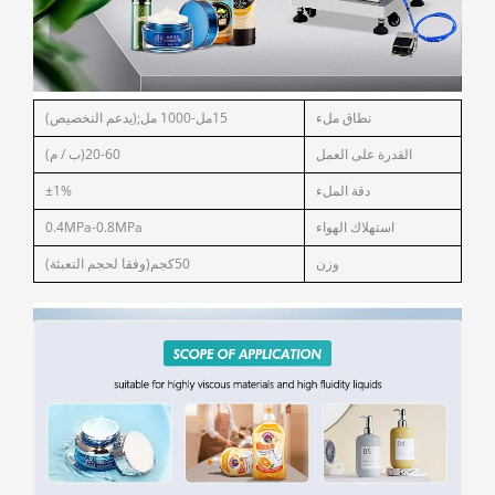
نطاق ملء
15مل-1000 مل;(يدعم التخصيص)
القدرة على العمل
20-60(ب / م)
دقة الملء
±1%
استهلاك الهواء
0.4MPa-0.8MPa
وزن
50كجم(وفقا لحجم التعبئة)