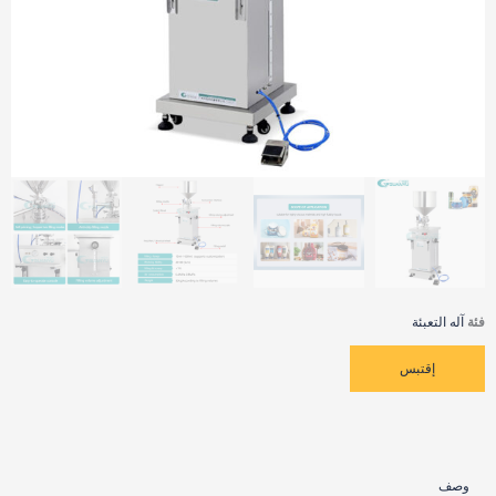
فئة
آله التعبئة
إقتبس
وصف